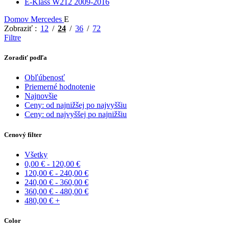
E-Klass W212 2009-2016
Domov
Mercedes
E
Zobraziť
12
24
36
72
Filtre
Zoradiť podľa
Obľúbenosť
Priemerné hodnotenie
Najnovšie
Ceny: od najnižšej po najvyššiu
Ceny: od najvyššej po najnižšiu
Cenový filter
Všetky
0,00
€
-
120,00
€
120,00
€
-
240,00
€
240,00
€
-
360,00
€
360,00
€
-
480,00
€
480,00
€
+
Color