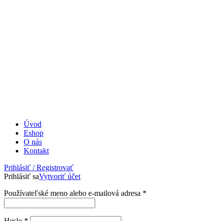
Úvod
Eshop
O nás
Kontakt
Prihlásiť / Registrovať
Prihlásiť sa
Vytvoriť účet
Povinné
Používateľské meno alebo e-mailová adresa
*
Povinné
Heslo
*