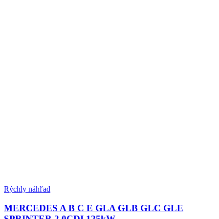
Rýchly náhľad
MERCEDES A B C E GLA GLB GLC GLE
SPRINTER 2.0CDI 125kW