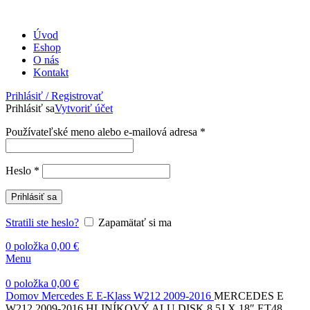
Úvod
Eshop
O nás
Kontakt
Prihlásiť / Registrovať
Prihlásiť sa
Vytvoriť účet
Povinné
Používateľské meno alebo e-mailová adresa
*
Povinné
Heslo
*
Prihlásiť sa
Stratili ste heslo?
Zapamätať si ma
0
položka
0,00
€
Menu
0
položka
0,00
€
Domov
Mercedes
E
E-Klass W212 2009-2016
MERCEDES E
W212 2009-2016 HLINÍKOVÝ ALU DISK 8.5J X 18″ ET48