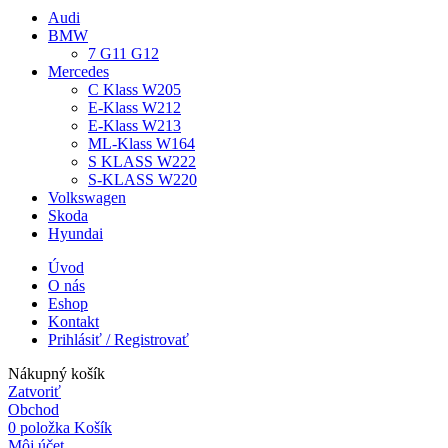
Audi
BMW
7 G11 G12
Mercedes
C Klass W205
E-Klass W212
E-Klass W213
ML-Klass W164
S KLASS W222
S-KLASS W220
Volkswagen
Skoda
Hyundai
Úvod
O nás
Eshop
Kontakt
Prihlásiť / Registrovať
Nákupný košík
Zatvoriť
Obchod
0
položka
Košík
Môj účet