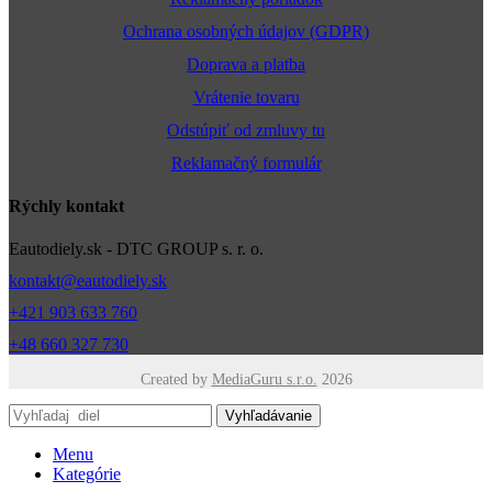
Ochrana osobných údajov (GDPR)
Doprava a platba
Vrátenie tovaru
Odstúpiť od zmluvy tu
Reklamačný formulár
Rýchly kontakt
Eautodiely.sk - DTC GROUP s. r. o.
kontakt@eautodiely.sk
+421 903 633 760
+48 660 327 730
Created by
MediaGuru s.r.o.
2026
Vyhľadávanie
Menu
Kategórie