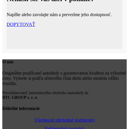
Napíšte alebo zavolajte nám a preveríme jeho dostupnosť.
DOPYTOVAŤ
O nás
Originálne používané autodiely s garantovanou kvalitou za výhodné
ceny. Vyberte si podľa sériového čísla dielu alebo modelu vášho
vozidla.
Prevádzkovateľ internetového obchodu eautodiely.sk:
DTC GROUP s. r. o.
Dôležité informácie
Všeobecné obchodné podmienky
Reklamačný poriadok