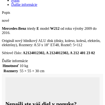
Popis
HLINÍKOVÝ
Ďalšie informácie
ALU
DISK
Popis
8.5J
X
nové
18"
Mercedes-Benz
triedy
E
model
W212
od roku výroby 2009 do
ET48
2016.
Originál nový hliníkový ALU disk (disky, koleso, kolesá, elektrón,
elektróny), Rozmery: 8.5J x 18″ ET48, Rozteč: 5×112
Sériové číslo:
A2124012302, A 2124012302, A 212 401 23 02
Ďalšie informácie
Hmotnosť
10 kg
Rozmery
55 × 55 × 30 cm
Nenašli ste váš diel v ponuke?