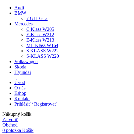
Audi
BMW
7 G11 G12
Mercedes
C Klass W205
E-Klass W212
E-Klass W213
ML-Klass W164
S KLASS W222
S-KLASS W220
Volkswagen
Skoda
Hyundai
Úvod
O nás
Eshop
Kontakt
Prihlásiť / Registrovať
Nákupný košík
Zatvoriť
Obchod
0
položka
Košík