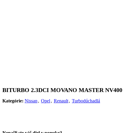
BITURBO 2.3DCI MOVANO MASTER NV400
Kategórie:
Nissan
,
Opel
,
Renault
,
Turbodúchadlá
Nenašli ste váš diel v ponuke?