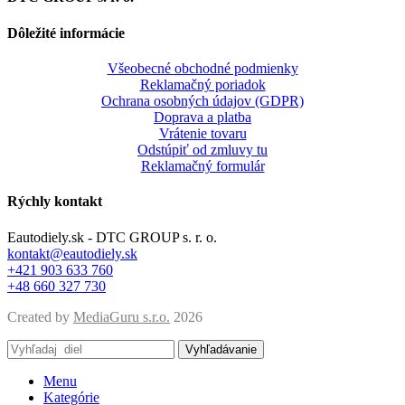
Dôležité informácie
Všeobecné obchodné podmienky
Reklamačný poriadok
Ochrana osobných údajov (GDPR)
Doprava a platba
Vrátenie tovaru
Odstúpiť od zmluvy tu
Reklamačný formulár
Rýchly kontakt
Eautodiely.sk - DTC GROUP s. r. o.
kontakt@eautodiely.sk
+421 903 633 760
+48 660 327 730
Created by
MediaGuru s.r.o.
2026
Vyhľadávanie
Menu
Kategórie