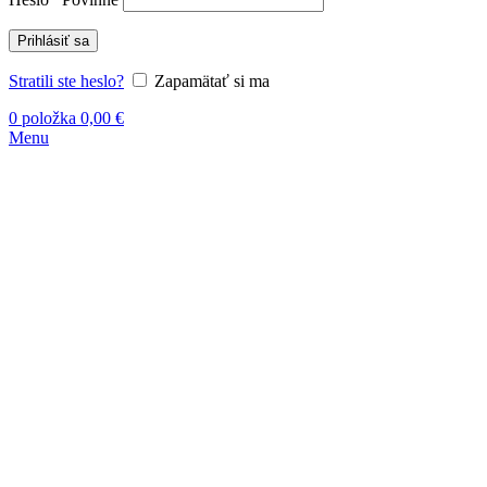
Prihlásiť sa
Stratili ste heslo?
Zapamätať si ma
0
položka
0,00
€
Menu