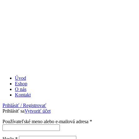
Úvod
Eshop
O nás
Kontakt
Prihlásiť / Registrovať
Prihlásiť sa
Vytvoriť účet
Povinné
Používateľské meno alebo e-mailová adresa
*
Povinné
Heslo
*