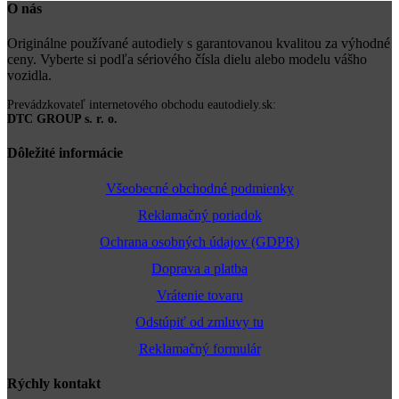
O nás
Originálne používané autodiely s garantovanou kvalitou za výhodné
ceny. Vyberte si podľa sériového čísla dielu alebo modelu vášho
vozidla.
Prevádzkovateľ internetového obchodu eautodiely.sk:
DTC GROUP s. r. o.
Dôležité informácie
Všeobecné obchodné podmienky
Reklamačný poriadok
Ochrana osobných údajov (GDPR)
Doprava a platba
Vrátenie tovaru
Odstúpiť od zmluvy tu
Reklamačný formulár
Rýchly kontakt