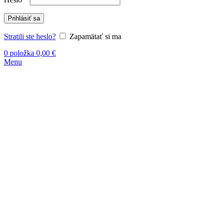
Prihlásiť sa
Stratili ste heslo?
Zapamätať si ma
0
položka
0,00
€
Menu