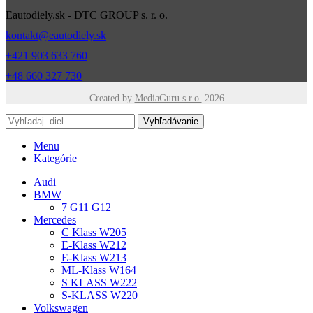
Eautodiely.sk - DTC GROUP s. r. o.
kontakt@eautodiely.sk
+421 903 633 760
+48 660 327 730
Created by
MediaGuru s.r.o.
2026
Vyhľadávanie
Menu
Kategórie
Audi
BMW
7 G11 G12
Mercedes
C Klass W205
E-Klass W212
E-Klass W213
ML-Klass W164
S KLASS W222
S-KLASS W220
Volkswagen