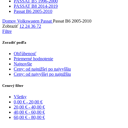
PASSAT B5 1996-2000
PASSAT B8 2014-2019
Passat B6 2005-2010
Domov
Volkswagen
Passat
Passat B6 2005-2010
Zobraziť
12
24
36
72
Filtre
Zoradiť podľa
Obľúbenosť
Priemerné hodnotenie
Najnovšie
Ceny: od najnižšej po najvyššiu
Ceny: od najvyššej po najnižšiu
Cenový filter
Všetky
0,00
€
-
20,00
€
20,00
€
-
40,00
€
40,00
€
-
60,00
€
60,00
€
-
80,00
€