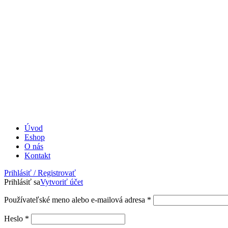
Úvod
Eshop
O nás
Kontakt
Prihlásiť / Registrovať
Prihlásiť sa
Vytvoriť účet
Povinné
Používateľské meno alebo e-mailová adresa
*
Povinné
Heslo
*