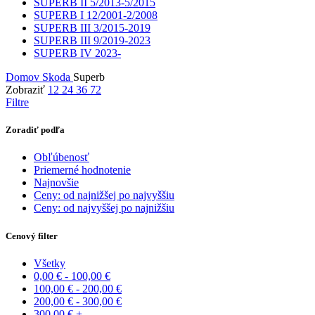
SUPERB II 5/2013-5/2015
SUPERB I 12/2001-2/2008
SUPERB III 3/2015-2019
SUPERB III 9/2019-2023
SUPERB IV 2023-
Domov
Skoda
Superb
Zobraziť
12
24
36
72
Filtre
Zoradiť podľa
Obľúbenosť
Priemerné hodnotenie
Najnovšie
Ceny: od najnižšej po najvyššiu
Ceny: od najvyššej po najnižšiu
Cenový filter
Všetky
0,00
€
-
100,00
€
100,00
€
-
200,00
€
200,00
€
-
300,00
€
300,00
€
+