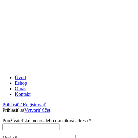
Úvod
Eshop
O nás
Kontakt
Prihlásiť / Registrovať
Prihlásiť sa
Vytvoriť účet
Povinné
Používateľské meno alebo e-mailová adresa
*
Povinné
Heslo
*