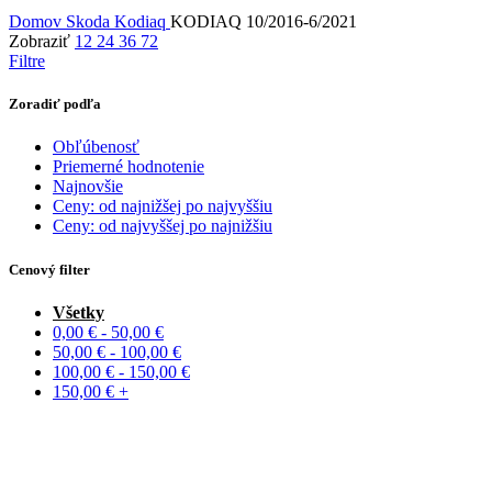
Domov
Skoda
Kodiaq
KODIAQ 10/2016-6/2021
Zobraziť
12
24
36
72
Filtre
Zoradiť podľa
Obľúbenosť
Priemerné hodnotenie
Najnovšie
Ceny: od najnižšej po najvyššiu
Ceny: od najvyššej po najnižšiu
Cenový filter
Všetky
0,00
€
-
50,00
€
50,00
€
-
100,00
€
100,00
€
-
150,00
€
150,00
€
+