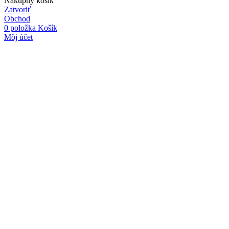
Nákupný košík
Zatvoriť
Obchod
0
položka
Košík
Môj účet