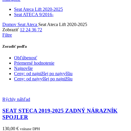
Seat Ateca Lift 2020-2025
Seat ATECA 9/2016-
Domov
Seat
Ateca
Seat Ateca Lift 2020-2025
Zobraziť
12
24
36
72
Filtre
Zoradiť podľa
Obľúbenosť
Priemerné hodnotenie
Najnovšie
Ceny: od najnižšej po najvyššiu
Ceny: od najvyššej po najnižšiu
Rýchly náhľad
SEAT STECA 2019-2025 ZADNÝ NÁRAZNÍK
SPOJLER
130,00
€
vrátane DPH