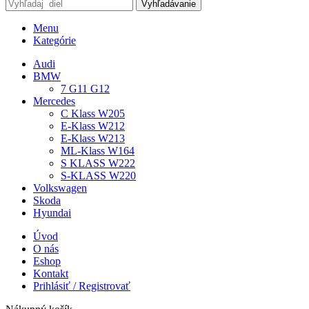
Vyhľadávanie
Menu
Kategórie
Audi
BMW
7 G11 G12
Mercedes
C Klass W205
E-Klass W212
E-Klass W213
ML-Klass W164
S KLASS W222
S-KLASS W220
Volkswagen
Skoda
Hyundai
Úvod
O nás
Eshop
Kontakt
Prihlásiť / Registrovať