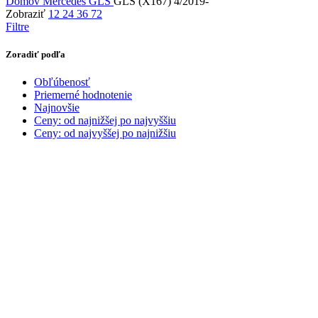
Domov
Mercedes
GLS
GLS (X167) 4/2019-
Zobraziť
12
24
36
72
Filtre
Zoradiť podľa
Obľúbenosť
Priemerné hodnotenie
Najnovšie
Ceny: od najnižšej po najvyššiu
Ceny: od najvyššej po najnižšiu