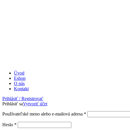
Úvod
Eshop
O nás
Kontakt
Prihlásiť / Registrovať
Prihlásiť sa
Vytvoriť účet
Povinné
Používateľské meno alebo e-mailová adresa
*
Povinné
Heslo
*