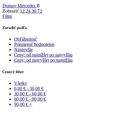
Domov
Mercedes
B
Zobraziť
12
24
36
72
Filtre
Zoradiť podľa
Obľúbenosť
Priemerné hodnotenie
Najnovšie
Ceny: od najnižšej po najvyššiu
Ceny: od najvyššej po najnižšiu
Cenový filter
Všetky
0,00
€
-
30,00
€
30,00
€
-
60,00
€
60,00
€
-
90,00
€
90,00
€
+