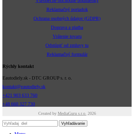
Všeobecné obchodné podmienky
Reklamačný poriadok
Ochrana osobných údajov (GDPR)
Doprava a platba
Vrátenie tovaru
Odstúpiť od zmluvy tu
Reklamačný formulár
Rýchly kontakt
Eautodiely.sk - DTC GROUP s. r. o.
kontakt@eautodiely.sk
+421 903 633 760
+48 660 327 730
Created by
MediaGuru s.r.o.
2026
Vyhľadávanie
Menu