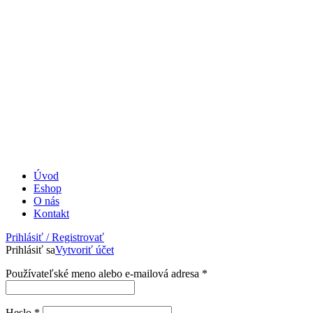
Úvod
Eshop
O nás
Kontakt
Prihlásiť / Registrovať
Prihlásiť sa
Vytvoriť účet
Povinné
Používateľské meno alebo e-mailová adresa
*
Povinné
Heslo
*