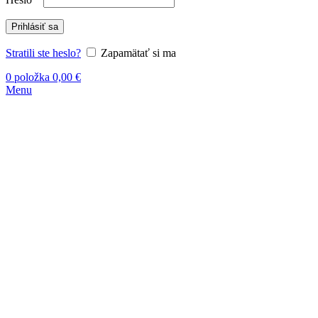
Prihlásiť sa
Stratili ste heslo?
Zapamätať si ma
0
položka
0,00
€
Menu