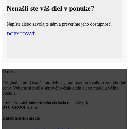
Nenašli ste váš diel v ponuke?
Napíšte alebo zavolajte nám a preveríme jeho dostupnosť.
DOPYTOVAŤ
O nás
Originálne používané autodiely s garantovanou kvalitou za výhodné
ceny. Vyberte si podľa sériového čísla dielu alebo modelu vášho
vozidla.
Prevádzkovateľ internetového obchodu eautodiely.sk:
DTC GROUP s. r. o.
Dôležité informácie