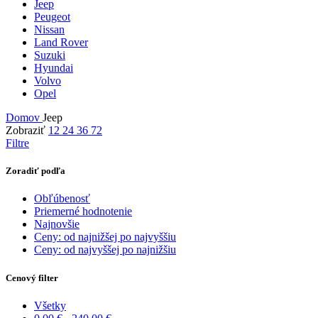
Jeep
Peugeot
Nissan
Land Rover
Suzuki
Hyundai
Volvo
Opel
Domov
Jeep
Zobraziť
12
24
36
72
Filtre
Zoradiť podľa
Obľúbenosť
Priemerné hodnotenie
Najnovšie
Ceny: od najnižšej po najvyššiu
Ceny: od najvyššej po najnižšiu
Cenový filter
Všetky