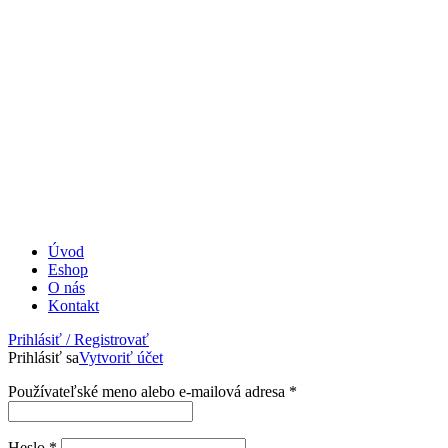
Úvod
Eshop
O nás
Kontakt
Prihlásiť / Registrovať
Prihlásiť sa
Vytvoriť účet
Povinné
Používateľské meno alebo e-mailová adresa
*
Povinné
Heslo
*