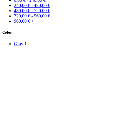
0,00
€
-
240,00
€
240,00
€
-
480,00
€
480,00
€
-
720,00
€
720,00
€
-
960,00
€
960,00
€
+
Color
Gray
1