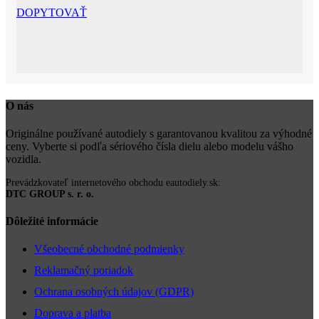
DOPYTOVAŤ
O nás
Originálne používané autodiely s garantovanou kvalitou za výhodné
ceny. Vyberte si podľa sériového čísla dielu alebo modelu vášho
vozidla.
Prevádzkovateľ internetového obchodu eautodiely.sk:
DTC GROUP s. r. o.
Dôležité informácie
Všeobecné obchodné podmienky
Reklamačný poriadok
Ochrana osobných údajov (GDPR)
Doprava a platba