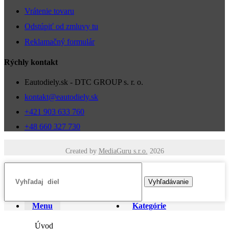
Vrátenie tovaru
Odstúpiť od zmluvy tu
Reklamačný formulár
Rýchly kontakt
Eautodiely.sk - DTC GROUP s. r. o.
kontakt@eautodiely.sk
+421 903 633 760
+48 660 327 730
Created by
MediaGuru s.r.o.
2026
Vyhľadávanie
Menu
Kategórie
Úvod