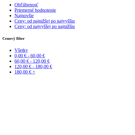
Obľúbenosť
Priemerné hodnotenie
Najnovšie
Ceny: od najnižšej po najvyššiu
Ceny: od najvyššej po najnižšiu
Cenový filter
Všetky
0,00
€
-
60,00
€
60,00
€
-
120,00
€
120,00
€
-
180,00
€
180,00
€
+