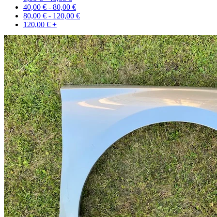
40,00
€
-
80,00
€
80,00
€
-
120,00
€
120,00
€
+