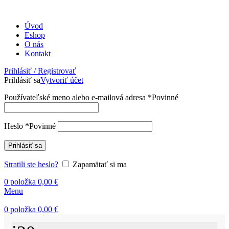
Úvod
Eshop
O nás
Kontakt
Prihlásiť / Registrovať
Prihlásiť sa
Vytvoriť účet
Používateľské meno alebo e-mailová adresa
*
Povinné
Heslo
*
Povinné
Prihlásiť sa
Stratili ste heslo?
Zapamätať si ma
0
položka
0,00
€
Menu
0
položka
0,00
€