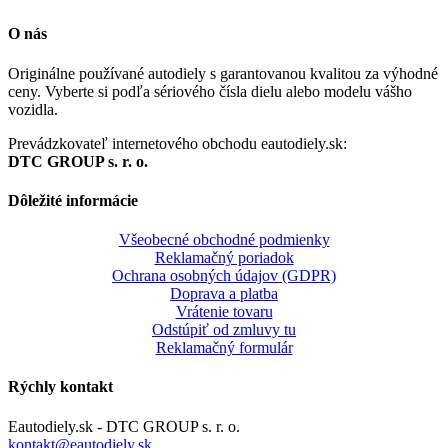
O nás
Originálne používané autodiely s garantovanou kvalitou za výhodné
ceny. Vyberte si podľa sériového čísla dielu alebo modelu vášho
vozidla.
Prevádzkovateľ internetového obchodu eautodiely.sk:
DTC GROUP s. r. o.
Dôležité informácie
Všeobecné obchodné podmienky
Reklamačný poriadok
Ochrana osobných údajov (GDPR)
Doprava a platba
Vrátenie tovaru
Odstúpiť od zmluvy tu
Reklamačný formulár
Rýchly kontakt
Eautodiely.sk - DTC GROUP s. r. o.
kontakt@eautodiely.sk