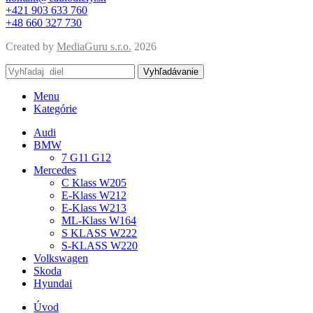
+421 903 633 760
+48 660 327 730
Created by
MediaGuru s.r.o.
2026
Vyhľadávanie
Menu
Kategórie
Audi
BMW
7 G11 G12
Mercedes
C Klass W205
E-Klass W212
E-Klass W213
ML-Klass W164
S KLASS W222
S-KLASS W220
Volkswagen
Skoda
Hyundai
Úvod