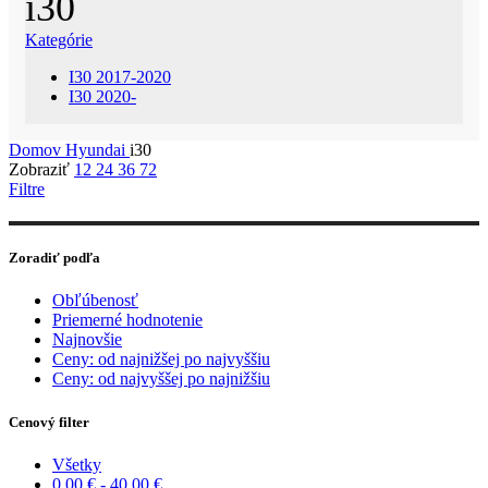
i30
Kategórie
I30 2017-2020
I30 2020-
Domov
Hyundai
i30
Zobraziť
12
24
36
72
Filtre
Zoradiť podľa
Obľúbenosť
Priemerné hodnotenie
Najnovšie
Ceny: od najnižšej po najvyššiu
Ceny: od najvyššej po najnižšiu
Cenový filter
Všetky
0,00
€
-
40,00
€