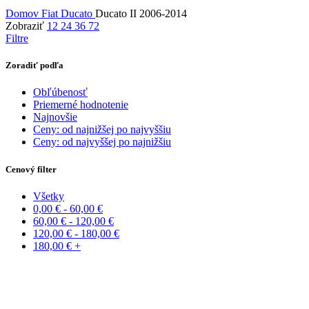
Domov
Fiat
Ducato
Ducato II 2006-2014
Zobraziť
12
24
36
72
Filtre
Zoradiť podľa
Obľúbenosť
Priemerné hodnotenie
Najnovšie
Ceny: od najnižšej po najvyššiu
Ceny: od najvyššej po najnižšiu
Cenový filter
Všetky
0,00
€
-
60,00
€
60,00
€
-
120,00
€
120,00
€
-
180,00
€
180,00
€
+