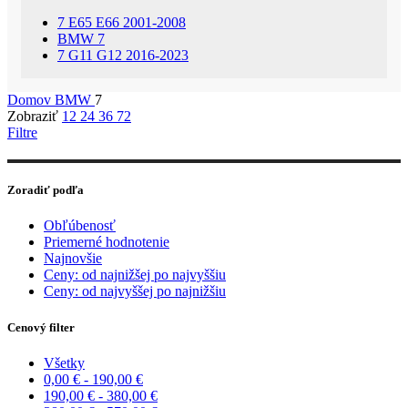
7 E65 E66 2001-2008
BMW 7
7 G11 G12 2016-2023
Domov
BMW
7
Zobraziť
12
24
36
72
Filtre
Zoradiť podľa
Obľúbenosť
Priemerné hodnotenie
Najnovšie
Ceny: od najnižšej po najvyššiu
Ceny: od najvyššej po najnižšiu
Cenový filter
Všetky
0,00
€
-
190,00
€
190,00
€
-
380,00
€