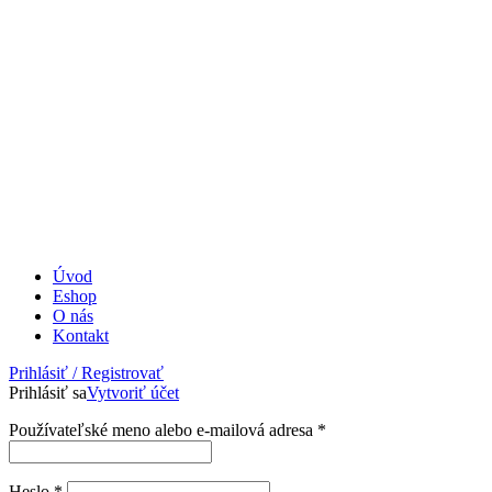
Úvod
Eshop
O nás
Kontakt
Prihlásiť / Registrovať
Prihlásiť sa
Vytvoriť účet
Povinné
Používateľské meno alebo e-mailová adresa
*
Povinné
Heslo
*