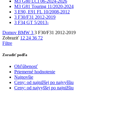
M3 G80 LCI 06-2024-2026
M3 G81 Touring 11/2020-2024
3 E90, E91 FL 10/2008-2012
3 F30/F31 2012-2019
3 F34 GT 5/2013-
Domov
BMW
3
3 F30/F31 2012-2019
Zobraziť
12
24
36
72
Filtre
Zoradiť podľa
Obľúbenosť
Priemerné hodnotenie
Najnovšie
Ceny: od najnižšej po najvyššiu
Ceny: od najvyššej po najnižšiu