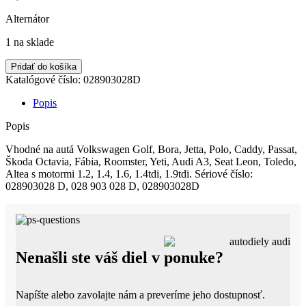
Alternátor
1 na sklade
množstvo
Pridať do košíka
VW
Katalógové číslo:
028903028D
ŠKODA
AUDI
Popis
SEAT
ALTERNÁTOR
Popis
90A
Vhodné na autá Volkswagen Golf, Bora, Jetta, Polo, Caddy, Passat,
Škoda Octavia, Fábia, Roomster, Yeti, Audi A3, Seat Leon, Toledo,
Altea s motormi 1.2, 1.4, 1.6, 1.4tdi, 1.9tdi. Sériové číslo:
028903028 D, 028 903 028 D, 028903028D
Nenašli ste váš diel v ponuke?
Napíšte alebo zavolajte nám a preveríme jeho dostupnosť.