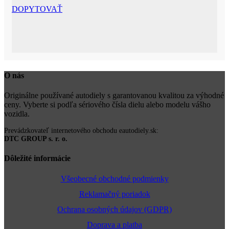
DOPYTOVAŤ
O nás
Originálne používané autodiely s garantovanou kvalitou za výhodné
ceny. Vyberte si podľa sériového čísla dielu alebo modelu vášho
vozidla.
Prevádzkovateľ internetového obchodu eautodiely.sk:
DTC GROUP s. r. o.
Dôležité informácie
Všeobecné obchodné podmienky
Reklamačný poriadok
Ochrana osobných údajov (GDPR)
Doprava a platba