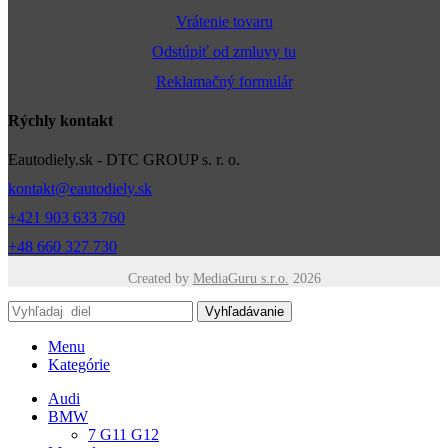
Vrátenie tovaru
Odstúpiť od zmluvy tu
Reklamačný formulár
Rýchly kontakt
Eautodiely.sk - DTC GROUP s. r. o.
kontakt@eautodiely.sk
+421 903 633 760
+48 660 327 730
Created by
MediaGuru s.r.o.
2026
Vyhľadávanie
Menu
Kategórie
Audi
BMW
7 G11 G12