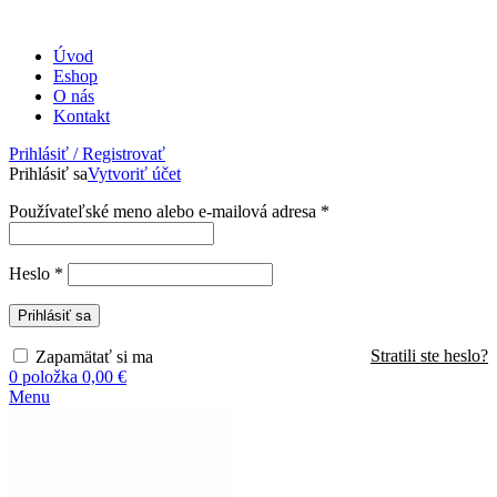
Úvod
Eshop
O nás
Kontakt
Prihlásiť / Registrovať
Prihlásiť sa
Vytvoriť účet
Povinné
Používateľské meno alebo e-mailová adresa
*
Povinné
Heslo
*
Prihlásiť sa
Stratili ste heslo?
Zapamätať si ma
0
položka
0,00
€
Menu