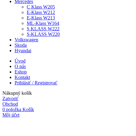
Mercedes
C Klass W205
E-Klass W212
E-Klass W213
ML-Klass W164
S KLASS W222
S-KLASS W220
Volkswagen
Skoda
Hyundai
Úvod
O nás
Eshop
Kontakt
Prihlásiť / Registrovať
Nákupný košík
Zatvoriť
Obchod
0
položka
Košík
Môj účet