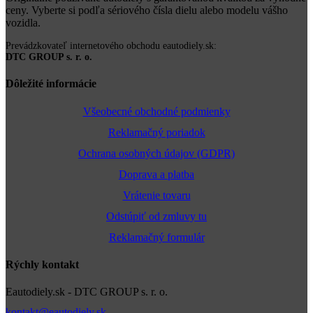
ceny. Vyberte si podľa sériového čísla dielu alebo modelu vášho
vozidla.
Prevádzkovateľ internetového obchodu eautodiely.sk:
DTC GROUP s. r. o.
Dôležité informácie
Všeobecné obchodné podmienky
Reklamačný poriadok
Ochrana osobných údajov (GDPR)
Doprava a platba
Vrátenie tovaru
Odstúpiť od zmluvy tu
Reklamačný formulár
Rýchly kontakt
Eautodiely.sk - DTC GROUP s. r. o.
kontakt@eautodiely.sk