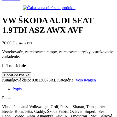
VW ŠKODA AUDI SEAT
1.9TDI ASZ AWX AVF
70,00
€
vrátane DPH
Vstrekovače, vstrekovacie rampy, vstrekovacie trysky, vstrekovacie
zariadenie,
1 na sklade
množstvo
Pridať do košíka
VW
Katalógové číslo:
038130073AL
Kategória:
Volkswagen
ŠKODA
AUDI
Popis
SEAT
1.9TDI
Popis
ASZ
Vhodné na autá Volkswagen Golf, Passat, Sharan, Transporter,
AWX
Beetle, Bora, Jetta, Caddy, Škoda Fábia, Octavia, Superb, Seat
AVF
Leon, Toledo, Altea, Alhambra, Audi A3 s motormi 1,9tdi. Sériové