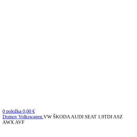
0
položka
0,00
€
Domov
Volkswagen
VW ŠKODA AUDI SEAT 1.9TDI ASZ
AWX AVF