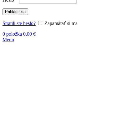
Prihlásiť sa
Stratili ste heslo?
Zapamätať si ma
0
položka
0,00
€
Menu