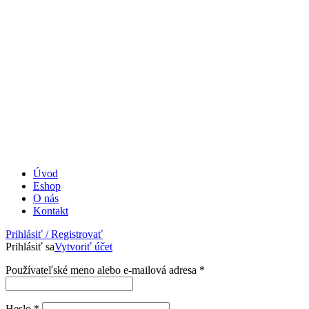
Úvod
Eshop
O nás
Kontakt
Prihlásiť / Registrovať
Prihlásiť sa
Vytvoriť účet
Povinné
Používateľské meno alebo e-mailová adresa
*
Povinné
Heslo
*