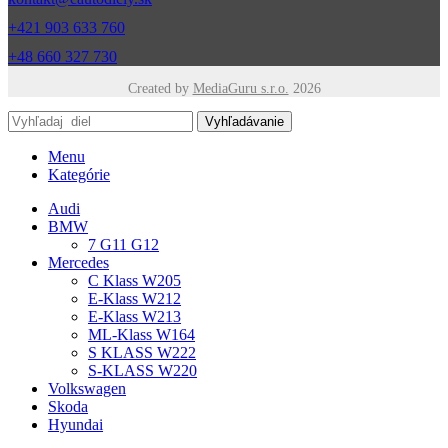
+421 903 633 760
+48 660 327 730
Created by
MediaGuru s.r.o.
2026
Vyhľadávanie
Menu
Kategórie
Audi
BMW
7 G11 G12
Mercedes
C Klass W205
E-Klass W212
E-Klass W213
ML-Klass W164
S KLASS W222
S-KLASS W220
Volkswagen
Skoda
Hyundai