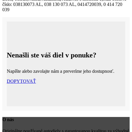
číslo: 038130073 AL, 038 130 073 AL, 0414720039, 0 414 720
039
Nenašli ste váš diel v ponuke?
Napíšte alebo zavolajte nám a preveríme jeho dostupnosť.
DOPYTOVAŤ
O nás
Originálne používané autodiely s garantovanou kvalitou za výhodné