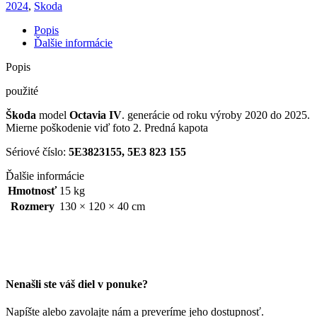
2024
,
Skoda
Popis
Ďalšie informácie
Popis
použité
Škoda
model
Octavia IV
. generácie od roku výroby 2020 do 2025.
Mierne poškodenie viď foto 2. Predná kapota
Sériové číslo:
5E3823155, 5E3 823 155
Ďalšie informácie
Hmotnosť
15 kg
Rozmery
130 × 120 × 40 cm
Nenašli ste váš diel v ponuke?
Napíšte alebo zavolajte nám a preveríme jeho dostupnosť.