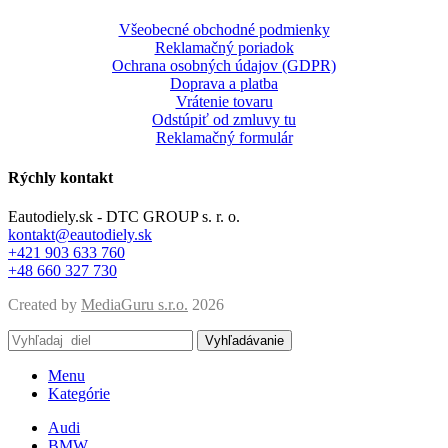
Všeobecné obchodné podmienky
Reklamačný poriadok
Ochrana osobných údajov (GDPR)
Doprava a platba
Vrátenie tovaru
Odstúpiť od zmluvy tu
Reklamačný formulár
Rýchly kontakt
Eautodiely.sk - DTC GROUP s. r. o.
kontakt@eautodiely.sk
+421 903 633 760
+48 660 327 730
Created by
MediaGuru s.r.o.
2026
Vyhľadávanie
Menu
Kategórie
Audi
BMW