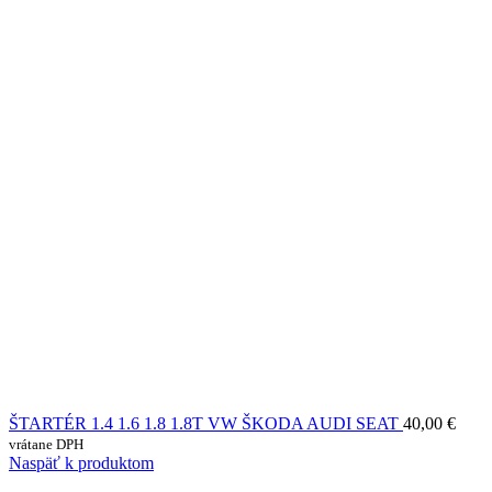
ŠTARTÉR 1.4 1.6 1.8 1.8T VW ŠKODA AUDI SEAT
40,00
€
vrátane DPH
Naspäť k produktom