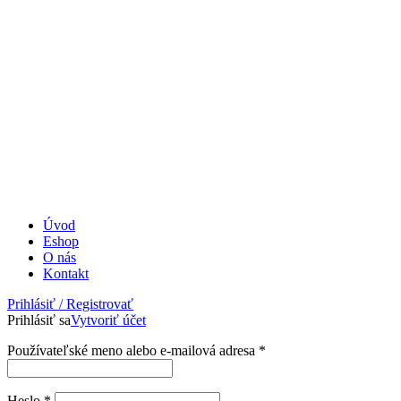
Úvod
Eshop
O nás
Kontakt
Prihlásiť / Registrovať
Prihlásiť sa
Vytvoriť účet
Povinné
Používateľské meno alebo e-mailová adresa
*
Povinné
Heslo
*