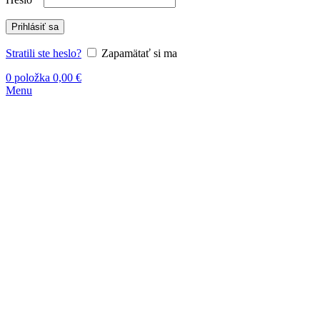
Prihlásiť sa
Stratili ste heslo?
Zapamätať si ma
0
položka
0,00
€
Menu