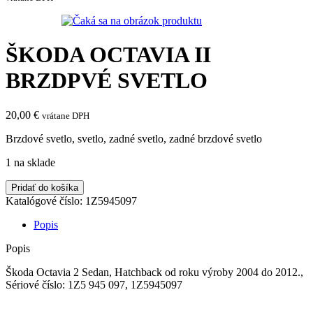
ŠKODA OCTAVIA II
BRZDPVÉ SVETLO
20,00
€
vrátane DPH
Brzdové svetlo, svetlo, zadné svetlo, zadné brzdové svetlo
1 na sklade
množstvo
Pridať do košíka
ŠKODA
Katalógové číslo:
1Z5945097
OCTAVIA
II
Popis
BRZDPVÉ
SVETLO
Popis
Škoda Octavia 2 Sedan, Hatchback od roku výroby 2004 do 2012.,
Sériové číslo: 1Z5 945 097, 1Z5945097