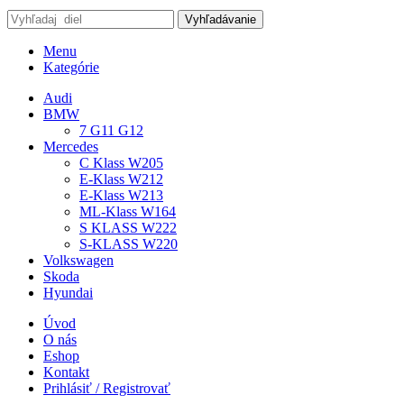
Vyhľadávanie
Menu
Kategórie
Audi
BMW
7 G11 G12
Mercedes
C Klass W205
E-Klass W212
E-Klass W213
ML-Klass W164
S KLASS W222
S-KLASS W220
Volkswagen
Skoda
Hyundai
Úvod
O nás
Eshop
Kontakt
Prihlásiť / Registrovať