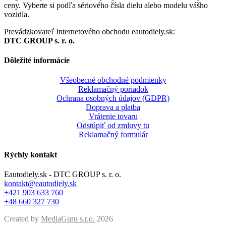
ceny. Vyberte si podľa sériového čísla dielu alebo modelu vášho
vozidla.
Prevádzkovateľ internetového obchodu eautodiely.sk:
DTC GROUP s. r. o.
Dôležité informácie
Všeobecné obchodné podmienky
Reklamačný poriadok
Ochrana osobných údajov (GDPR)
Doprava a platba
Vrátenie tovaru
Odstúpiť od zmluvy tu
Reklamačný formulár
Rýchly kontakt
Eautodiely.sk - DTC GROUP s. r. o.
kontakt@eautodiely.sk
+421 903 633 760
+48 660 327 730
Created by
MediaGuru s.r.o.
2026