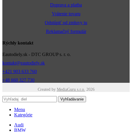
Doprava a platba
Vrátenie tovaru
Odstúpiť od zmluvy tu
Reklamačný formulár
Rýchly kontakt
Eautodiely.sk - DTC GROUP s. r. o.
kontakt@eautodiely.sk
+421 903 633 760
+48 660 327 730
Created by
MediaGuru s.r.o.
2026
Vyhľadávanie
Menu
Kategórie
Audi
BMW