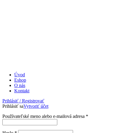
Úvod
Eshop
O nás
Kontakt
Prihlásiť / Registrovať
Prihlásiť sa
Vytvoriť účet
Povinné
Používateľské meno alebo e-mailová adresa
*
Povinné
Heslo
*