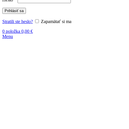
Prihlásiť sa
Stratili ste heslo?
Zapamätať si ma
0
položka
0,00
€
Menu