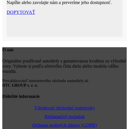
Napíšte alebo zavolajte nám a preveríme jeho dostupnosť.
DOPYTOVAŤ
O nás
Originálne používané autodiely s garantovanou kvalitou za výhodné
ceny. Vyberte si podľa sériového čísla dielu alebo modelu vášho
vozidla.
Prevádzkovateľ internetového obchodu eautodiely.sk:
DTC GROUP s. r. o.
Dôležité informácie
Všeobecné obchodné podmienky
Reklamačný poriadok
Ochrana osobných údajov (GDPR)