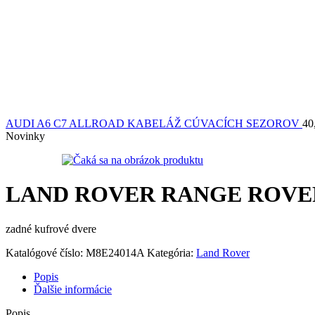
AUDI A6 C7 ALLROAD KABELÁŽ CÚVACÍCH SEZOROV
40
Novinky
LAND ROVER RANGE ROVER
zadné kufrové dvere
Katalógové číslo:
M8E24014A
Kategória:
Land Rover
Popis
Ďalšie informácie
Popis