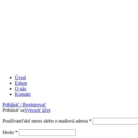
Úvod
Eshop
O nás
Kontakt
Prihlásiť / Registrovať
Prihlásiť sa
Vytvoriť účet
Povinné
Používateľské meno alebo e-mailová adresa
*
Povinné
Heslo
*