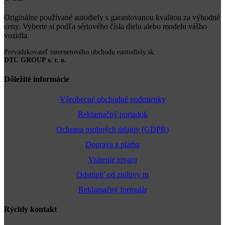
Originálne používané autodiely s garantovanou kvalitou za výhodné
ceny. Vyberte si podľa sériového čísla dielu alebo modelu vášho
vozidla.
Prevádzkovateľ internetového obchodu eautodiely.sk:
DTC GROUP s. r. o.
Dôležité informácie
Všeobecné obchodné podmienky
Reklamačný poriadok
Ochrana osobných údajov (GDPR)
Doprava a platba
Vrátenie tovaru
Odstúpiť od zmluvy tu
Reklamačný formulár
Rýchly kontakt