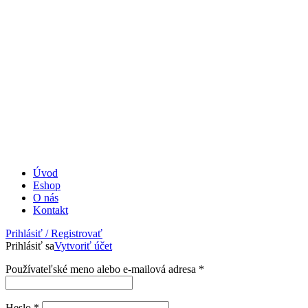
Úvod
Eshop
O nás
Kontakt
Prihlásiť / Registrovať
Prihlásiť sa
Vytvoriť účet
Povinné
Používateľské meno alebo e-mailová adresa
*
Povinné
Heslo
*