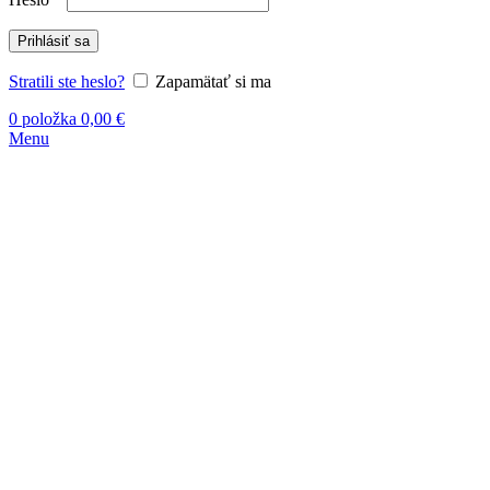
Prihlásiť sa
Stratili ste heslo?
Zapamätať si ma
0
položka
0,00
€
Menu