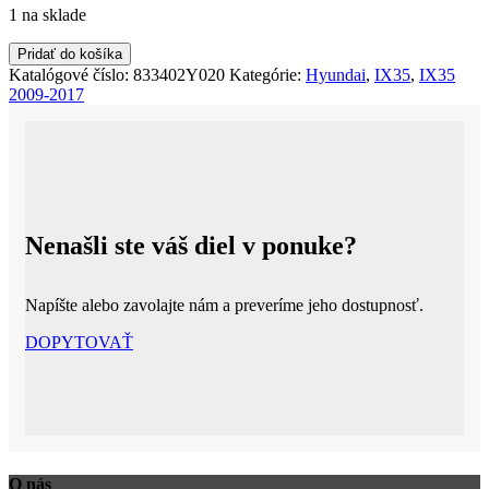
1 na sklade
množstvo
Pridať do košíka
HYUNDAI
Katalógové číslo:
833402Y020
Kategórie:
Hyundai
,
IX35
,
IX35
IX35
2009-2017
IX
35
2009-
2013
TAPACÍR
DVERÍ
PRAVÝ
Nenašli ste váš diel v ponuke?
ZADNÝ
Napíšte alebo zavolajte nám a preveríme jeho dostupnosť.
DOPYTOVAŤ
O nás