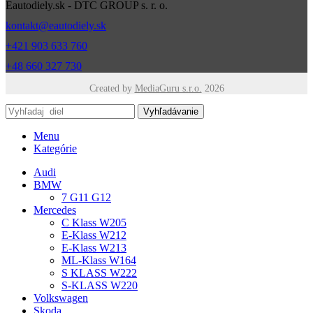
Eautodiely.sk - DTC GROUP s. r. o.
kontakt@eautodiely.sk
+421 903 633 760
+48 660 327 730
Created by
MediaGuru s.r.o.
2026
Vyhľadávanie
Menu
Kategórie
Audi
BMW
7 G11 G12
Mercedes
C Klass W205
E-Klass W212
E-Klass W213
ML-Klass W164
S KLASS W222
S-KLASS W220
Volkswagen
Skoda