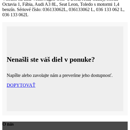
Octavia 1, Fábia, Audi A3 8L, Seat Leon, Toledo s motormi 1,4
1.4
benzín. Sériové číslo: 036133062L, 036133062 L, 036 133 062 L,
ŠKRTIACA
036 133 062L
KLAPKA
Nenašli ste váš diel v ponuke?
Napíšte alebo zavolajte nám a preveríme jeho dostupnosť.
DOPYTOVAŤ
O nás