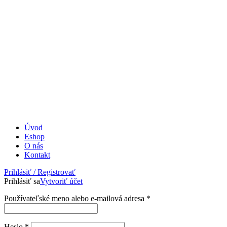
Úvod
Eshop
O nás
Kontakt
Prihlásiť / Registrovať
Prihlásiť sa
Vytvoriť účet
Povinné
Používateľské meno alebo e-mailová adresa
*
Povinné
Heslo
*