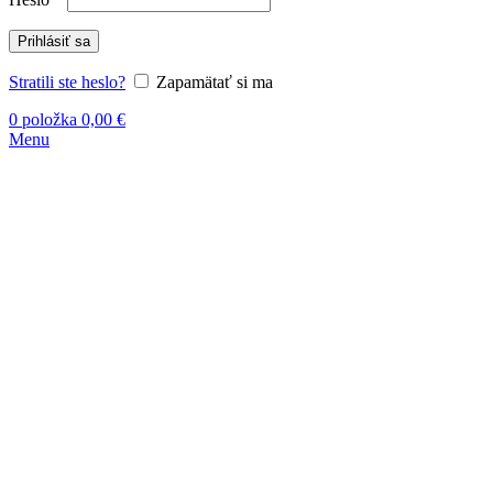
Prihlásiť sa
Stratili ste heslo?
Zapamätať si ma
0
položka
0,00
€
Menu