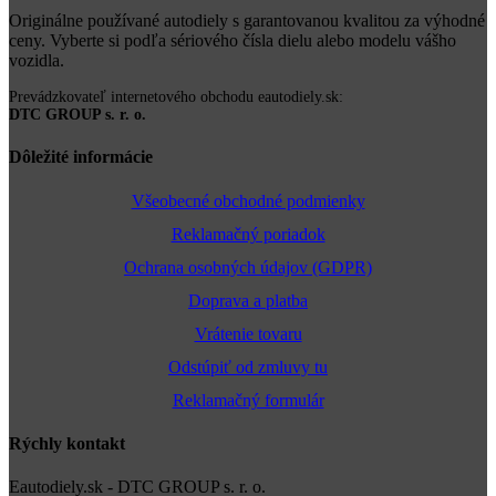
Originálne používané autodiely s garantovanou kvalitou za výhodné
ceny. Vyberte si podľa sériového čísla dielu alebo modelu vášho
vozidla.
Prevádzkovateľ internetového obchodu eautodiely.sk:
DTC GROUP s. r. o.
Dôležité informácie
Všeobecné obchodné podmienky
Reklamačný poriadok
Ochrana osobných údajov (GDPR)
Doprava a platba
Vrátenie tovaru
Odstúpiť od zmluvy tu
Reklamačný formulár
Rýchly kontakt
Eautodiely.sk - DTC GROUP s. r. o.