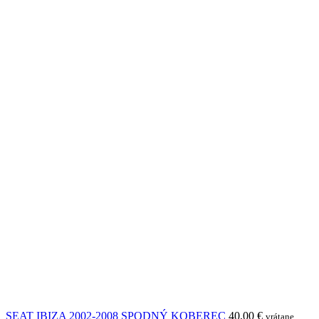
SEAT IBIZA 2002-2008 SPODNÝ KOBEREC
40,00
€
vrátane