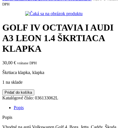
DPH
GOLF IV OCTAVIA I AUDI
A3 LEON 1.4 ŠKRTIACA
KLAPKA
30,00
€
vrátane DPH
Škrtiaca klapka, klapka
1 na sklade
množstvo
Pridať do košíka
GOLF
Katalógové číslo:
036133062L
IV
OCTAVIA
Popis
I
AUDI
Popis
A3
Vhodné na autá Volkswagen Golf 4, Bora, Jetta, Caddy, Škoda
LEON