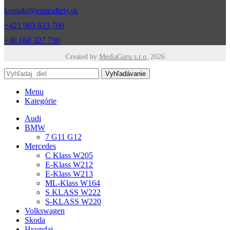
kontakt@eautodiely.sk
+421 903 633 760
+48 660 327 730
Created by
MediaGuru s.r.o.
2026
Vyhľadávanie
Menu
Kategórie
Audi
BMW
7 G11 G12
Mercedes
C Klass W205
E-Klass W212
E-Klass W213
ML-Klass W164
S KLASS W222
S-KLASS W220
Volkswagen
Skoda
Hyundai