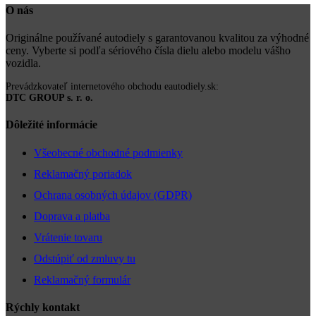
O nás
Originálne používané autodiely s garantovanou kvalitou za výhodné
ceny. Vyberte si podľa sériového čísla dielu alebo modelu vášho
vozidla.
Prevádzkovateľ internetového obchodu eautodiely.sk:
DTC GROUP s. r. o.
Dôležité informácie
Všeobecné obchodné podmienky
Reklamačný poriadok
Ochrana osobných údajov (GDPR)
Doprava a platba
Vrátenie tovaru
Odstúpiť od zmluvy tu
Reklamačný formulár
Rýchly kontakt