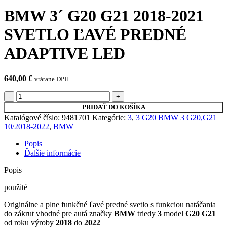
BMW 3´ G20 G21 2018-2021
SVETLO ĽAVÉ PREDNÉ
ADAPTIVE LED
640,00
€
vrátane DPH
množstvo
BMW
PRIDAŤ DO KOŠÍKA
3
Katalógové číslo:
9481701
Kategórie:
3
,
3 G20 BMW 3 G20,G21
´
10/2018-2022
,
BMW
G20
G21
Popis
2018-
Ďalšie informácie
2021
SVETLO
Popis
ĽAVÉ
PREDNÉ
použité
ADAPTIVE
Originálne a plne funkčné ľavé predné svetlo s funkciou natáčania
LED
do zákrut vhodné pre autá značky
BMW
triedy
3
model
G20 G21
od roku výroby
2018
do
2022