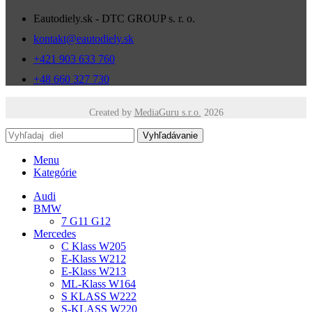
Eautodiely.sk - DTC GROUP s. r. o.
kontakt@eautodiely.sk
+421 903 633 760
+48 660 327 730
Created by
MediaGuru s.r.o.
2026
Vyhľadávanie
Menu
Kategórie
Audi
BMW
7 G11 G12
Mercedes
C Klass W205
E-Klass W212
E-Klass W213
ML-Klass W164
S KLASS W222
S-KLASS W220