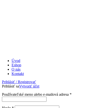
Úvod
Eshop
O nás
Kontakt
Prihlásiť / Registrovať
Prihlásiť sa
Vytvoriť účet
Povinné
Používateľské meno alebo e-mailová adresa
*
Povinné
Heslo
*