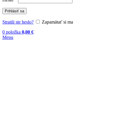
Prihlásiť sa
Stratili ste heslo?
Zapamätať si ma
0
položka
0,00
€
Menu