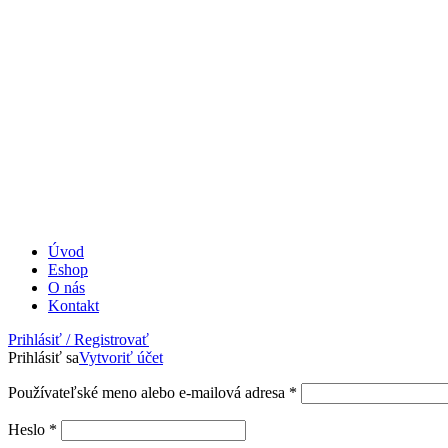
Úvod
Eshop
O nás
Kontakt
Prihlásiť / Registrovať
Prihlásiť sa
Vytvoriť účet
Povinné
Používateľské meno alebo e-mailová adresa
*
Povinné
Heslo
*