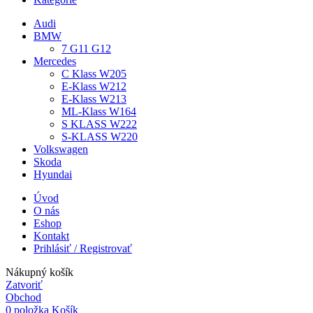
Audi
BMW
7 G11 G12
Mercedes
C Klass W205
E-Klass W212
E-Klass W213
ML-Klass W164
S KLASS W222
S-KLASS W220
Volkswagen
Skoda
Hyundai
Úvod
O nás
Eshop
Kontakt
Prihlásiť / Registrovať
Nákupný košík
Zatvoriť
Obchod
0
položka
Košík