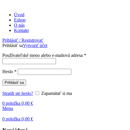
Úvod
Eshop
O nás
Kontakt
Prihlásiť / Registrovať
Prihlásiť sa
Vytvoriť účet
Povinné
Používateľské meno alebo e-mailová adresa
*
Povinné
Heslo
*
Prihlásiť sa
Stratili ste heslo?
Zapamätať si ma
0
položka
0,00
€
Menu
0
položka
0,00
€