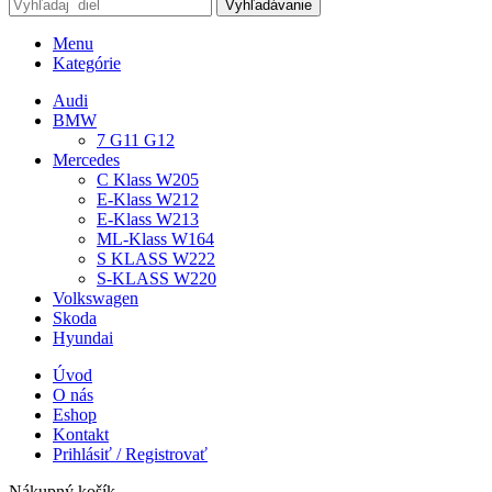
Vyhľadávanie
Menu
Kategórie
Audi
BMW
7 G11 G12
Mercedes
C Klass W205
E-Klass W212
E-Klass W213
ML-Klass W164
S KLASS W222
S-KLASS W220
Volkswagen
Skoda
Hyundai
Úvod
O nás
Eshop
Kontakt
Prihlásiť / Registrovať
Nákupný košík