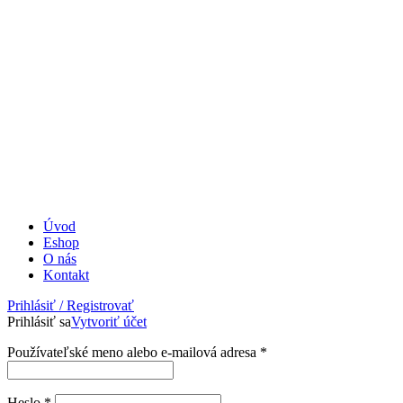
Úvod
Eshop
O nás
Kontakt
Prihlásiť / Registrovať
Prihlásiť sa
Vytvoriť účet
Povinné
Používateľské meno alebo e-mailová adresa
*
Povinné
Heslo
*