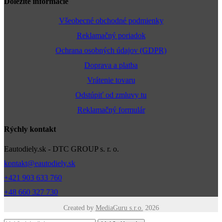
Dôležité informácie
Všeobecné obchodné podmienky
Reklamačný poriadok
Ochrana osobných údajov (GDPR)
Doprava a platba
Vrátenie tovaru
Odstúpiť od zmluvy tu
Reklamačný formulár
Rýchly kontakt
Eautodiely.sk - DTC GROUP s. r. o.
kontakt@eautodiely.sk
+421 903 633 760
+48 660 327 730
Created by
MediaGuru s.r.o.
2026