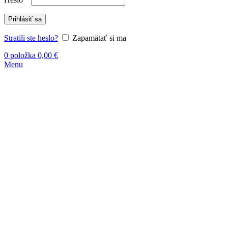
Prihlásiť sa
Stratili ste heslo?
Zapamätať si ma
0
položka
0,00
€
Menu