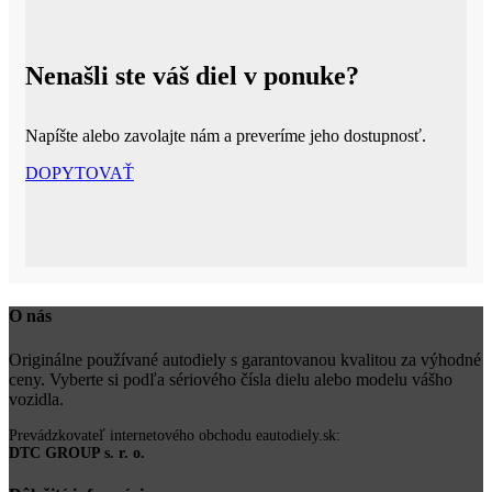
Nenašli ste váš diel v ponuke?
Napíšte alebo zavolajte nám a preveríme jeho dostupnosť.
DOPYTOVAŤ
O nás
Originálne používané autodiely s garantovanou kvalitou za výhodné
ceny. Vyberte si podľa sériového čísla dielu alebo modelu vášho
vozidla.
Prevádzkovateľ internetového obchodu eautodiely.sk:
DTC GROUP s. r. o.