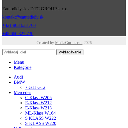
Eautodiely.sk - DTC GROUP s. r. o.
kontakt@eautodiely.sk
+421 903 633 760
+48 660 327 730
Created by
MediaGuru s.r.o.
2026
Vyhľadávanie
Menu
Kategórie
Audi
BMW
7 G11 G12
Mercedes
C Klass W205
E-Klass W212
E-Klass W213
ML-Klass W164
S KLASS W222
S-KLASS W220