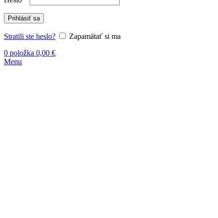
Prihlásiť sa
Stratili ste heslo?
Zapamätať si ma
0
položka
0,00
€
Menu