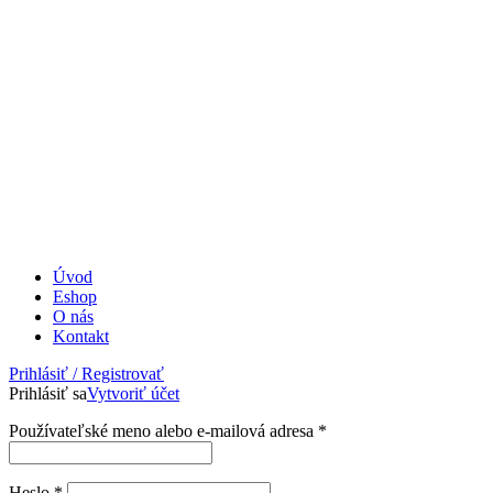
Úvod
Eshop
O nás
Kontakt
Prihlásiť / Registrovať
Prihlásiť sa
Vytvoriť účet
Povinné
Používateľské meno alebo e-mailová adresa
*
Povinné
Heslo
*