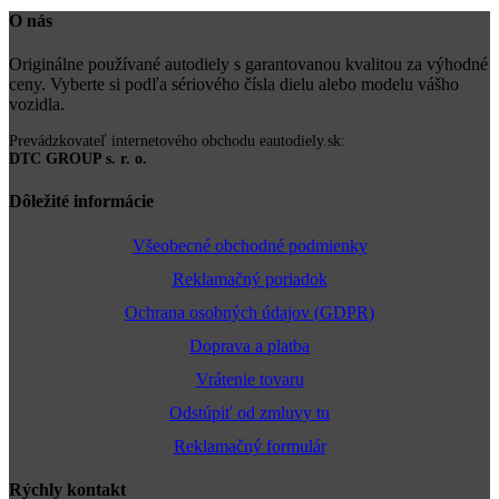
O nás
Originálne používané autodiely s garantovanou kvalitou za výhodné
ceny. Vyberte si podľa sériového čísla dielu alebo modelu vášho
vozidla.
Prevádzkovateľ internetového obchodu eautodiely.sk:
DTC GROUP s. r. o.
Dôležité informácie
Všeobecné obchodné podmienky
Reklamačný poriadok
Ochrana osobných údajov (GDPR)
Doprava a platba
Vrátenie tovaru
Odstúpiť od zmluvy tu
Reklamačný formulár
Rýchly kontakt