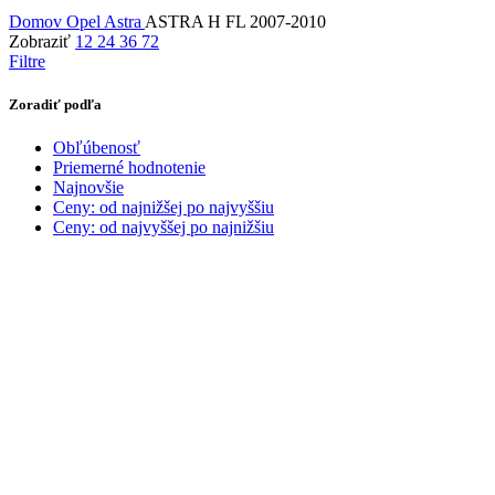
Domov
Opel
Astra
ASTRA H FL 2007-2010
Zobraziť
12
24
36
72
Filtre
Zoradiť podľa
Obľúbenosť
Priemerné hodnotenie
Najnovšie
Ceny: od najnižšej po najvyššiu
Ceny: od najvyššej po najnižšiu