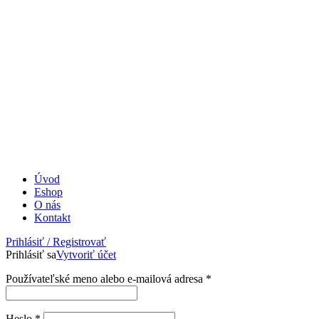
Úvod
Eshop
O nás
Kontakt
Prihlásiť / Registrovať
Prihlásiť sa
Vytvoriť účet
Povinné
Používateľské meno alebo e-mailová adresa
*
Povinné
Heslo
*