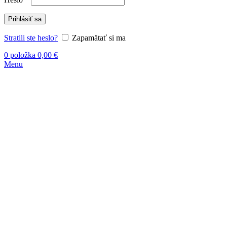
Prihlásiť sa
Stratili ste heslo?
Zapamätať si ma
0
položka
0,00
€
Menu