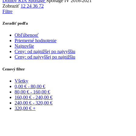
Domov
KIA
Sportage
Sportage IV 2016-2021
Zobraziť
12
24
36
72
Filtre
Zoradiť podľa
Obľúbenosť
Priemerné hodnotenie
Najnovšie
Ceny: od najnižšej po najvyššiu
Ceny: od najvyššej po najnižšiu
Cenový filter
Všetky
0,00
€
-
80,00
€
80,00
€
-
160,00
€
160,00
€
-
240,00
€
240,00
€
-
320,00
€
320,00
€
+