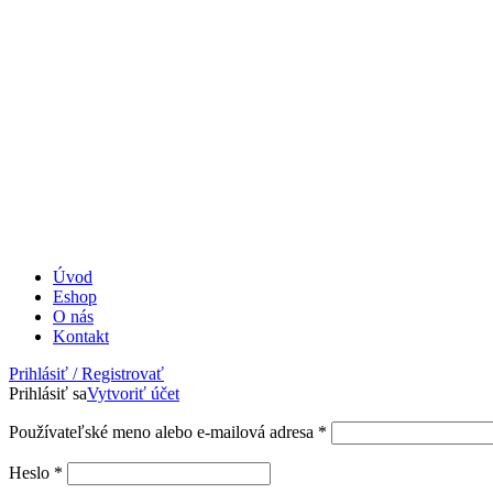
Úvod
Eshop
O nás
Kontakt
Prihlásiť / Registrovať
Prihlásiť sa
Vytvoriť účet
Povinné
Používateľské meno alebo e-mailová adresa
*
Povinné
Heslo
*