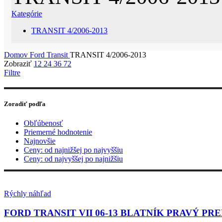
Kategórie
TRANSIT 4/2006-2013
Domov
Ford
Transit
TRANSIT 4/2006-2013
Zobraziť
12
24
36
72
Filtre
Zoradiť podľa
Obľúbenosť
Priemerné hodnotenie
Najnovšie
Ceny: od najnižšej po najvyššiu
Ceny: od najvyššej po najnižšiu
Rýchly náhľad
FORD TRANSIT VII 06-13 BLATNÍK PRAVÝ PR