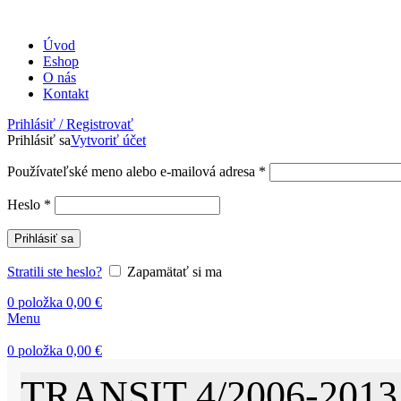
Úvod
Eshop
O nás
Kontakt
Prihlásiť / Registrovať
Prihlásiť sa
Vytvoriť účet
Povinné
Používateľské meno alebo e-mailová adresa
*
Povinné
Heslo
*
Prihlásiť sa
Stratili ste heslo?
Zapamätať si ma
0
položka
0,00
€
Menu
0
položka
0,00
€
TRANSIT 4/2006-2013