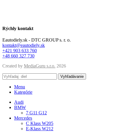
Rýchly kontakt
Eautodiely.sk - DTC GROUP s. r. o.
kontakt@eautodiely.sk
+421 903 633 760
+48 660 327 730
Created by
MediaGuru s.r.o.
2026
Vyhľadávanie
Menu
Kategórie
Audi
BMW
7 G11 G12
Mercedes
C Klass W205
E-Klass W212